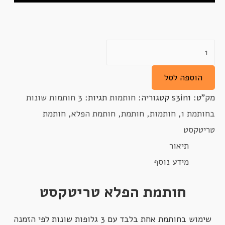
כמות
של
הוספה לסל
חותמת
טריטקסט
מק"ט:
s3in1
קטגוריה:
חותמות
תגיות:
3 חותמות שונות
-
בחותמת 1
,
חותמות
,
חותמת
,
חותמת הפלא
,
חותמת
3
טריטקסט
חותמות
תיאור
שונות
מידע נוסף
במכשיר
חותמת הפלא טריטקסט
1
שימוש בחותמת אחת בלבד עם 3 גלופות שונות לפי הזמנה