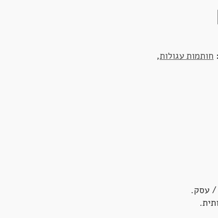
:
חותמות עגולות
,
/ עסק.
תית.