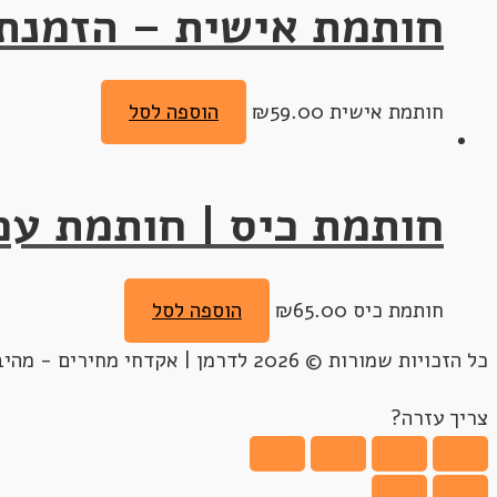
חותמת אישית – הזמנת 
חותמת אישית
59.00
₪
הוספה לסל
חותמת כיס | חותמת עכ
חותמת כיס
65.00
₪
הוספה לסל
כל הזכויות שמורות © 2026 לדרמן | אקדחי מחירים - מהיבואן לצרכן - 03-5170461
צריך עזרה?